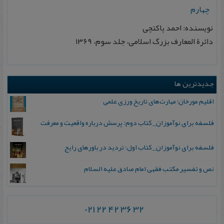
چهارم
نویسنده: احمد پاکتچی
دائرة المعارف بزرگ اسلامی، جلد سوم، ۱۳۶۹
جدیدترین ها
اقلیم مورخان؛ مهارت‌های تاریخ ورزی علمی
فلسفه برای نوآموزان_ کتاب دوم: پرسش درباره واقعیت و معرفت
فلسفه برای نوآموزان_ کتاب اول: تردید در باورهای رایج
نص و تفسیر مکتب فقهی امام صادق علیه السلام
021 22 42 36 32