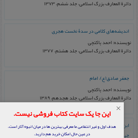
دائرة المعارف بزرگ اسلامی، جلد ششم، 1373
اندیشه‌های کلامی در سدۀ نخست هجری
نویسنده: احمد پاکتچی
دائرة المعارف بزرگ اسلامی، جلد هشتم، 1377
جعفر صادق(ع)، امام
نویسنده: احمد پاکتچی
دائرة المعارف بزرگ اسلامی، جلد هجدهم، 1389
×
این جا یک سایت کتاب فروشی نیست.
ابن بابویه، ملقب به شیخ صدوق، محدث و فقیه امامی قرن
هدف اول و غیر انتفاعی ما معرفی بهترین ها در میان انبوه آثار است.
در عین حال امکان خرید هم دارید.
چهارم