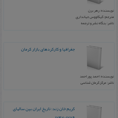
نویسنده: رهر برن
مترجم: کیکاووس جهانداری
ناشر: بنگاه نشر و ترجمه
ج‍غ‍راف‍ی‍ا و ک‍ارک‍رده‍ای‌ ب‍ازار ک‍رم‍ان‌
نویسنده: احمد پور احمد
ناشر: مرکز کرمان شناسی
ک‍ری‍م‌ خ‍ان‌ زن‍د: ت‍اری‍خ‌ ای‍ران‌ ب‍ی‍ن‌ س‍ال‍ه‍ای
‌۱۷۷۹-۱۷۴۷