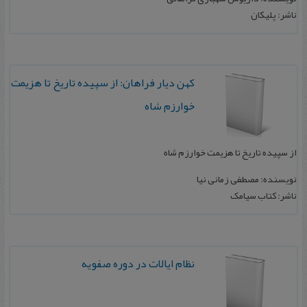
ناشر: پلیکان
ک‍ه‍ن‌ دی‍ار ف‍راه‍ان‌: از س‍پ‍ی‍ده‌ ت‍اری‍خ‌ ت‍ا ه‍زی‍م‍ت‌
خ‍وارزم‌ ش‍اه‌
از س‍پ‍ی‍ده‌ ت‍اری‍خ‌ ت‍ا ه‍زی‍م‍ت‌ خ‍وارزم‌ ش‍اه‌
نویسنده: مصطفی زمانی نیا
ناشر: کتاب سیامک
ن‍ظام‌ ای‍الات‌ در دوره‌ ص‍ف‍وی‍ه‌