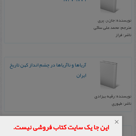
نویسنده: ج‍ان‌ ر. پ‍ری‌
مترجم: محمد علی ساکی
ناشر: فراز
آری‍اه‍ا و ن‍اآری‍اه‍ا در چ‍ش‍م‌ ان‍داز ک‍ه‍ن‌ ت‍اری‍خ‌
ای‍ران‌
نویسنده: رقیه بهزادی
ناشر: طهوری
×
این جا یک سایت کتاب فروشی نیست.
ت‍ب‍ارش‍ن‍اس‍ی‌ ه‍وی‍ت‌ ج‍دی‍د ای‍ران‍ی‌ (عصر