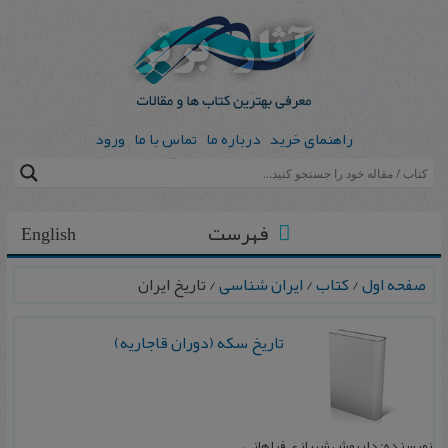
راهنمای خرید
درباره ما
تماس با ما
ورود
فهرست
English
صفحه اول
/
کتاب
/
ایران شناسی
/ تاریخ ایران
ت‍اری‍خ‌ س‍ک‍ه‌ (دوران‌ ق‍اج‍اری‍ه‌)
نویسنده: داریوش شهبازی فراهانی