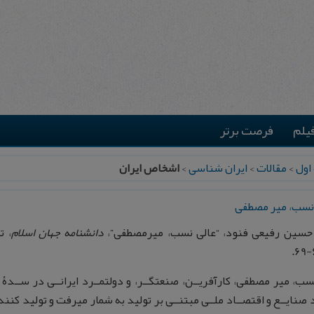
یلم
فرصت برتر
اول
>
مقالات
>
ایران شناسی
>
اشخاص ایران
نسب، میر مصطفی
حسین رفیعی فنود، “عالی نسب، میرمصطفی”،
دانشنامه جهان اسلام
سب، میر مصطفی، کارآفریــن، صنعتگــر، و دولتمــرد ایرانــی در ســدۀ 
 صنایــع و اقتصــاد ملــی مبتنــی بر تولید به شمار میرفت و تولید کننده 