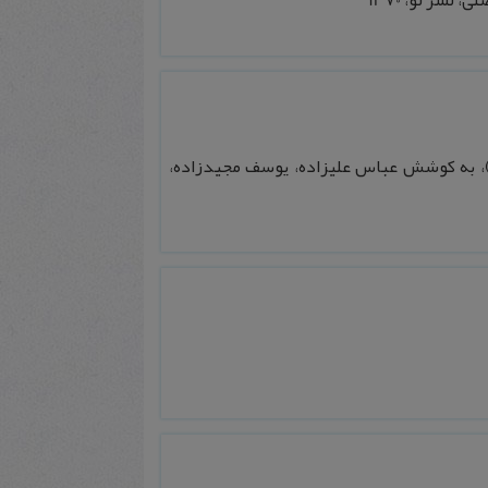
نشر نو، 1370
عزت الله نگهبان)، به کوشش عباس علیزاده، یوسف مجیدزاده،