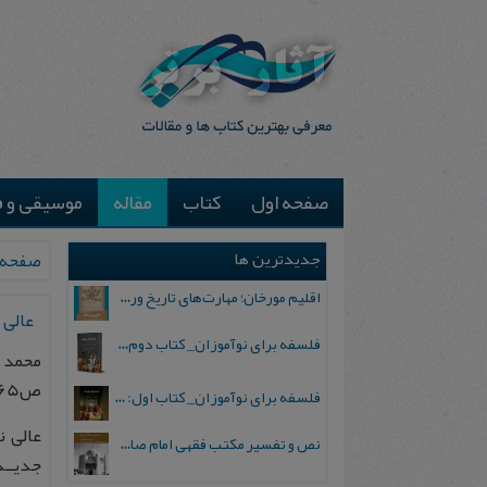
صفحه اول
کتاب
مقاله
موسیقی و ف
جدیدترین ها
صفحه 
اقلیم مورخان؛ مهارت‌های تاریخ ورزی علمی
عالی 
فلسفه برای نوآموزان_ کتاب دوم: پرسش درباره واقعیت و معرفت
محمد 
ص65-69.
فلسفه برای نوآموزان_ کتاب اول: تردید در باورهای رایج
عالی ن
نص و تفسیر مکتب فقهی امام صادق علیه السلام
جدیــد