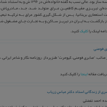
 بود. عالی نسب به گفته خانواده‌اش در 1296 ش و به استناد شناسنامه، در 1298 ش در
اده‌ای تبریــزی مقیــم کاظمیــن عــراق متولــد شــد. جــد ّ مــادری‌
استعماری بریتانیا، پــس از شــکل‌ گیری کشور عراق بــه ترکیــه تبعی
 بازگشــت بــه ایــران در تبریــز ســاکن و بــه تجــارت چــای مشــغول شـ
دامه لینک را
کلیک
کنید.
ی فومنی
ریافت مقاله
اینجا
را کلیک کنید
ی از زندگانی استاد دکتر عباس زریاب
ه: احمد تفضلی