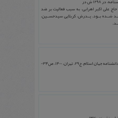
اش، حاج علی اکبر اهرابی، به سبب فعالیت بر ضد
ــد شــده بــود. پــدرش، کربلایی سیدحســین،
ـد.
خدایار صائب، “صابری فومنی، کیومرث” طنزپرداز، روزنامه نگار و شاعر ایرانی. دانشنامه جهان اسلام، ج29، تهران، 1400، ص34-