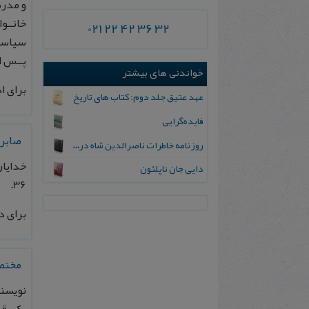
و مدرسه ساز
خانــو
021 22 42 36 32
سیاست 
پــس از
خواندنی های بیشتر
برای ا
عهد عتیق جلد دوم: کتاب های تاریخ
فایده‌گرایی
صابر
روزنامه خاطرات ناصرالدین شاه در سفر دوم فرنگستان
دایی جان ناپلئون
36.
برای د
مختصر
نویسند