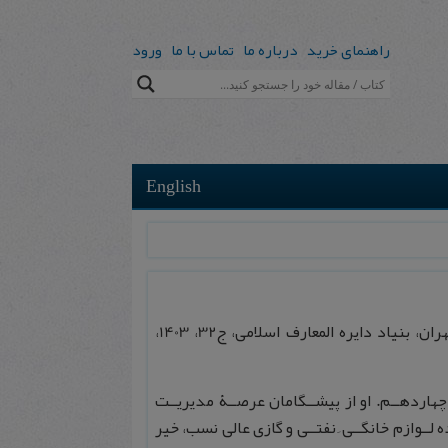
راهنمای خرید
درباره ما
تماس با ما
ورود
English
، تهران، بنیاد دایره المعارف اسلامی، ج32، 1403،
چهاردهــم. او از پیشــگامان عرصــۀ مدیریــت
لــوازم خانگــی ِ نفتــی و گازی عالی نسب، خیر