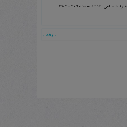
←
رقص