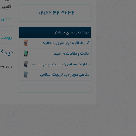
گلچین عارفی، 
021 22 42 36 32
>>> بر
خواندنی های بیشتر
روبند
آث‍ار ال‍ب‍اقیه‌ ع‍ن‌ ال‍ق‍رون‌ ال‍خ‍الیه‌
دیدگا
حالات و مقامات م.امید
خاطرات‌ سیاسی‌: بیست‌ و پنج‌ سال‌ در نیروی‌ هوایی‌ ایران
برای نوش
نگاهی دوباره به تربیت اسلامی