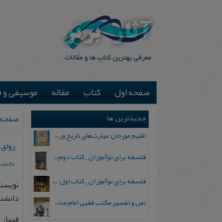
صفحه اول
کتاب
مقاله
موسیقی و ف
جدیدترین ها
صفحه 
اقلیم مورخان؛ مهارت‌های تاریخ ورزی علمی
رواق
فلسفه برای نوآموزان_ کتاب دوم: پرسش درباره واقعیت و معرفت
دانشنا
فلسفه برای نوآموزان_ کتاب اول: تردید در باورهای رایج
نویسند
دانشنامه
نص و تفسیر مکتب فقهی امام صادق علیه السلام
فیپا: