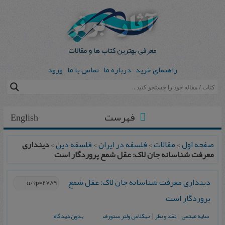
راهنمای خرید
درباره ما
تماس با ما
ورود
فهرست
English
صفحه اول
>
مقالات
>
فلسفه در ایران
>
فلسفه دین
>
دینداری
معرفت شناسانه جان لاک: عقل شمع پروردگار است
دینداری معرفت شناسانه جان لاک: عقل شمع
پروردگار است
سایه میثمی
|
نقد و نظر
|
نیکلاس ولتر ستورف
بدون دیدگاه