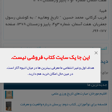
هفت آسمان، شماره ۳و۴، پاييز و زمستان ۱۳۷۸
فیپا:
قريب گركانی، محمد حسين، ” تاريخ وهابيه “، به كوشش رسول
جعفريان، هفت آسمان، شماره ۳و۴، پاييز و زمستان ۱۳۷۸، صفحه
۱۷۷-۱۹۶.
آشنايی با زيديه
→
←
معرفی آثار منتشر شده زيديه
×
این جا یک سایت کتاب فروشی نیست.
دیدگاهتان را بنویسید
هدف اول و غیر انتفاعی ما معرفی بهترین ها در میان انبوه آثار است.
برای نوشتن دیدگاه باید
وارد بشوید
.
در عین حال امکان خرید هم دارید.
جدیدترین ها
اقلیم مورخان؛ مهارت‌های تاریخ ورزی علمی
فلسفه برای نوآموزان_ کتاب دوم: پرسش درباره واقعیت و معرفت