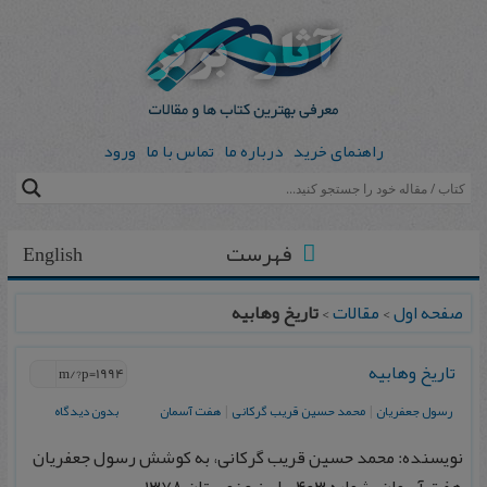
راهنمای خرید
درباره ما
تماس با ما
ورود
فهرست
English
صفحه اول
>
مقالات
>
تاريخ وهابيه
تاريخ وهابيه
رسول جعفريان
|
محمد حسين قريب گركانی
|
هفت آسمان
بدون دیدگاه
نویسنده: محمد حسين قريب گركانی، به كوشش رسول جعفريان