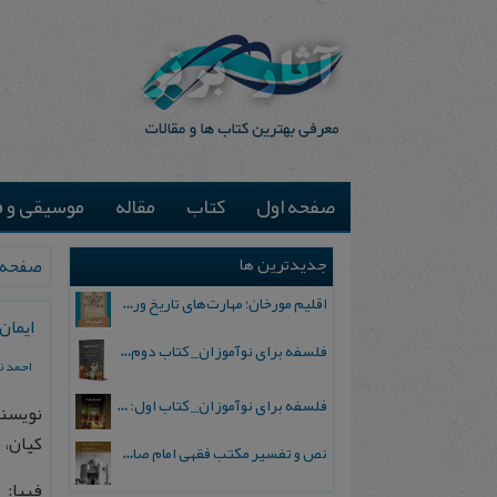
صفحه اول
کتاب
مقاله
موسیقی و ف
جدیدترین ها
صفحه 
اقلیم مورخان؛ مهارت‌های تاریخ ورزی علمی
ایمان
فلسفه برای نوآموزان_ کتاب دوم: پرسش درباره واقعیت و معرفت
احمد ن
فلسفه برای نوآموزان_ کتاب اول: تردید در باورهای رایج
نویسند
كیان، سا
نص و تفسیر مکتب فقهی امام صادق علیه السلام
فیپا: