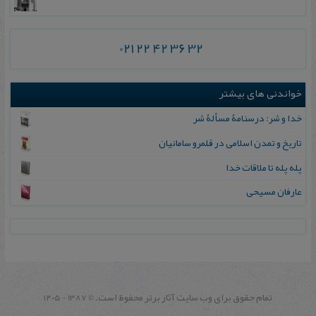
021 22 42 36 32
خواندنی های بیشتر
خدا و شر: درسنامۀ مسألۀ شر
تاریخ و تمدن اسلامی در قلمرو سامانیان
پله پله تا ملاقات خدا
عارفان مسیحی
تمام حقوق برای وب سايت آثار برتر محفوظ است.
1387 - ۱۴۰۵
©