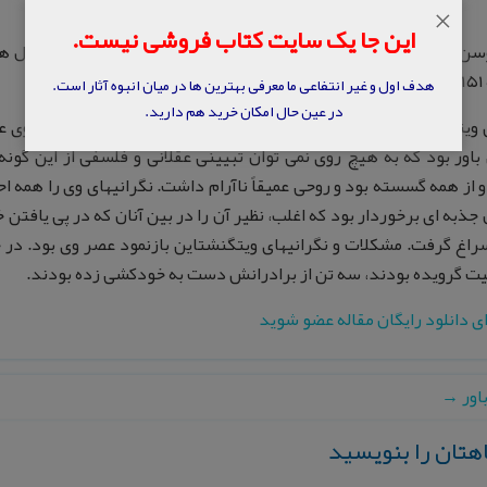
×
این جا یک سایت کتاب فروشی نیست.
.
هدف اول و غیر انتفاعی ما معرفی بهترین ها در میان انبوه آثار است.
در عین حال امکان خرید هم دارید.
يتگنشتاين مشكل زيستن در همين سرزمين بى حاصل بود؛ زيرا وى عميقا
 باور بود كه به هيچ روى نمى توان تبيينى عقلانى و فلسفى از اين گو
و از همه گسسته بود و روحى عميقاً ناآرام داشت. نگرانيهاى وى را همه
 جذبه اى برخوردار بود كه اغلب، نظير آن را در بين آنان كه در پى يافت
راغ گرفت. مشكلات و نگرانيهاى ويتگنشتاين بازنمود عصر وى بود. در خ
 گرويده بودند، سه تن از برادرانش دست به خودكشى زده بودند.
ای دانلود رایگان مقاله عضو شوید
اور
→
هتان را بنویسید