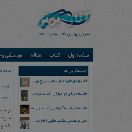
صفحه اول
کتاب
مقاله
موسیقی و ف
جدیدترین ها
صفحه 
اقلیم مورخان؛ مهارت‌های تاریخ ورزی علمی
گناه 
فلسفه برای نوآموزان_ کتاب دوم: پرسش درباره واقعیت و معرفت
محمد 
فلسفه برای نوآموزان_ کتاب اول: تردید در باورهای رایج
نویسند
مترجم
نص و تفسیر مکتب فقهی امام صادق علیه السلام
نقد و نظر، س