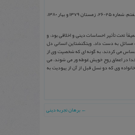
لگنهاوسن، محمد، ” گناه ایمان گرایی “، ترجمه محمود موسوی، نقد و نظر، سال هفتم، شماره ۲۵-۲۶، زمستان ۱۳۷۹ و بهار ۱۳۸۰،
ً تحت تأثير احساسات دينى و اخلاقى بود، و
نه مسائل به دست داد. ويتگنشتاين انسانى دل
 احساس مى كردند، به گونه اى كه شخصيت وى از
ن خدا در اعماق روح خويش غوطه ور مى شوند، مى
انواده وى كه دو نسل قبل از آن از يهوديت به
←
برهان تجربه دینی