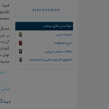
فیپا:
021 22 42 36 32
صفحه ۱۵۱-۱۶۶
خواندنی های بیشتر
مشكل و
تجربه دینی
بر اين
آزرده 
شرح المنظومه
آنچنان
مقالات شمس تبریزی
توان س
ال‍ح‍ق‍وق‌ ال‍ع‍رفیه‌ ال‍عینیه‌ الاس‍لامیه‌
مسيحيت
>>> بر
مبانی ب
دیدگا