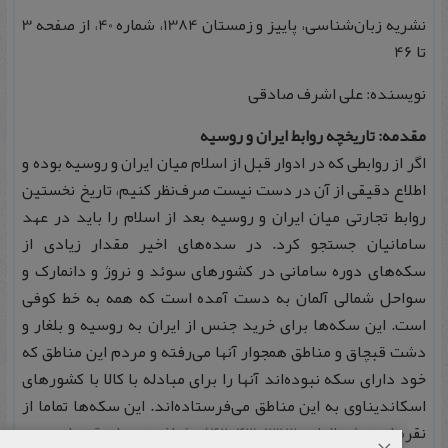
نشریه زبان‌شناسی، پاییز و زمستان 1384، شماره 40، از صفحه 3
تا 46
نویسنده: علی اشرف صادقی
مقدمه: تاریخچه روابط ایران و روسیه
اگر از روابطی که در ادوار قبل از اسلام میان ایران و روسیه بوده و
اطلاع دقیقی از آن در دست نیست صرف‌نظر کنیم، تاریخ نخستین
روابط تجارتی میان ایران و روسیه بعد از اسلام را باید در عهد
سامانیان جستجو کرد. در سده‌های اخیر مقدار زیادی از
سکه‌های دوره سامانی در کشورهای سوئد و نروژ و دانمارک و
سواحل شمالی آلمان به دست آمده است که همه به خط کوفی
است. این سکه‌ها برای خرید جنس از ایران به روسیه و بلغار و
دشت قبچاق و مناطق همجوار آنها می‌رفته و مردم این مناطق که
خود دارای سکه نبوده‌اند آنها را برای مبادله با کالا با کشورهای
اسکاندیناوی به این مناطق می‌فرستاده‌اند. این سکه‌ها تماما از
نقره است (جمالزاده 1372: 43-42) جغرافی‌نویسان قرنهای سوم