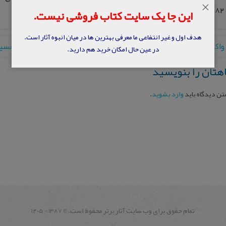
×
.
این جا یک سایت کتاب فروشی نیست.
هدف اول و غیر انتفاعی ما معرفی بهترین ها در میان انبوه آثار است.
 واکر: اسلام شناس انگلیسی
→
←
تفسير 
در عین حال امکان خرید هم دارید.
هتان را بنویسید
تن دیدگاه باید
وارد بشوید
.
تمام حقوق برای وب سايت آثار برتر محفوظ است.
1387 - ۱۴۰۵
©