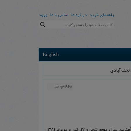
راهنمای خرید
درباره ما
تماس با ما
ورود
English
 نجف آبادی
(؟)، ” نگاهي بر كتاب شهيد جاويد “، نويسنده نعمت الله صالحی نجف آبادی، آفتاب، سال دوم، شماره ۱۷، تير و مرداد ۱۳۸۱،