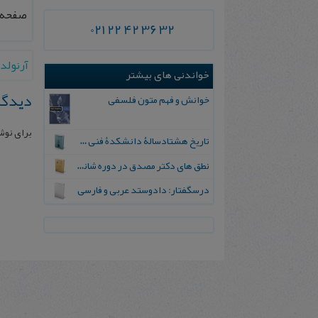
صفحه ۸۲-۸۳
021 22 42 36 32
آرنولد
خواندنی های بیشتر
دیدگا
خوانش و فهم متون فلسفی
برای نوش
تاریخ هشتادسالۀ دانشکدۀ فنی دانشگاه تهران
نطق های‌ دکتر مصدق‌ در دوره‌ شانزدهم‌ مجلس‌ شورای‌ ملی
درسگفتار: دادوستد عربی و فارسی