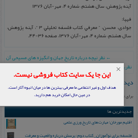
آينه پژوهش، سال هشتم، شماره ۴، مهر-آبان ۱۳۷۶
فیپا:
جوادی، محسن، ” معرفي كتاب فلسفه تحليلي ۳ “، آينه پژوهش،
سال هشتم، شماره ۴، مهر-آبان ۱۳۷۶، صفحه ۳۶-۴۴.
←
نظر نیچه درباره تاریخ جهان و انگیزه های مسیحی آن
نظريه كانت در باب تعريف
→
×
این جا یک سایت کتاب فروشی نیست.
دیدگاهتان را بنویسید
هدف اول و غیر انتفاعی ما معرفی بهترین ها در میان انبوه آثار است.
در عین حال امکان خرید هم دارید.
برای نوشتن دیدگاه باید
وارد بشوید
.
جدیدترین ها
اقلیم مورخان؛ مهارت‌های تاریخ ورزی علمی
فلسفه برای نوآموزان_ کتاب دوم: پرسش درباره واقعیت و معرفت