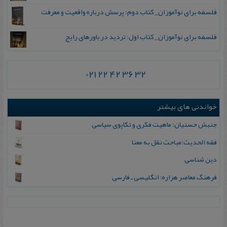
فلسفه برای نوآموزان_ کتاب دوم: پرسش درباره واقعیت و معرفت
فلسفه برای نوآموزان_ کتاب اول: تردید در باورهای رایج
021 22 42 36 32
خواندنی های بیشتر
جنبش حسنیان: ماهیت فکری و تکاپوی سیاسی
فقه الحدیث:مباحث نقل به معنا
دین‌ شناسی‌
فرهنگ معاصر هزاره: انگلیسی ـ فارسی