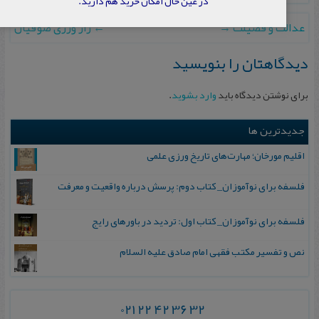
در عین حال امکان خرید هم دارید.
عدالت و فضيلت
→
←
راز ورزی صوفيان
دیدگاهتان را بنویسید
برای نوشتن دیدگاه باید
وارد بشوید
.
جدیدترین ها
اقلیم مورخان؛ مهارت‌های تاریخ ورزی علمی
فلسفه برای نوآموزان_ کتاب دوم: پرسش درباره واقعیت و معرفت
فلسفه برای نوآموزان_ کتاب اول: تردید در باورهای رایج
نص و تفسیر مکتب فقهی امام صادق علیه السلام
021 22 42 36 32