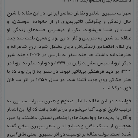
دانشنامه جهان اسلام، جلد 22، 1396
سهراب سپهری، شاعر و نقاش معاصر ایرانی. در این مقاله با شرح
خال زندگی و چگونگی تأثیرپذیری او از خانواده، دوستان، و
استادان آشنا می‌شوید. یکی از مهمترین جنبه‌های زندگی او
علاقه نداشتن به تدریس و کار اداری بود و همین باعث شد چند
بار نظام اقتصادی زندگی‌اش دچار مشکل شود. روح شاعرانه و
هنرمندانه داشت، هر چند سفر به پاریس در 1336 و چند شهر
دیگر اروپا، سپس سفر به ژاپن در 1339، و دوباره سفر به اروپا در
1344 بر دید فرهنگی بی‌تأثیر نبود. در سفر به ژاپن بود که با
هنر حکاکی روی چوب آشنا شد. در سال 1358 بر اثر سرطان
خون درگذشت.
خواننده در این مقاله با آثار منظوم و هنری سهراب سپهری به
ترتیب تاریخ تولید آنها می‌شود و درخواهد یافت که آیا این اشعار
و آثار با پدیده‌ها و واقعیت‌های اجتماعی نسبتی داشتند یا خیر.
همچنین از سبک بلاغی و صنایع ادبی شعر سپهری سخن گفته
شده است. مؤلف مقاله بر توصیف دو اثر سپهری، یعنی
اطاق آبی
و