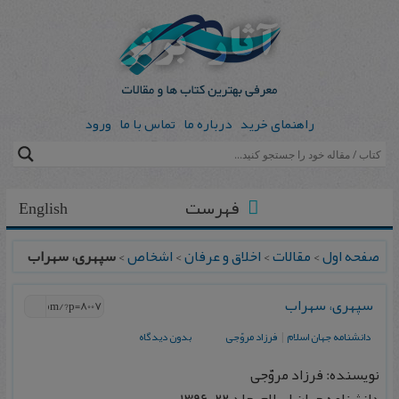
راهنمای خرید
درباره ما
تماس با ما
ورود
فهرست
English
صفحه اول
>
مقالات
>
اخلاق و عرفان
>
اشخاص
>
سپهری، سهراب
سپهری، سهراب
دانشنامه جهان اسلام
|
فرزاد مروّجی
بدون دیدگاه
نویسنده: فرزاد مروّجی