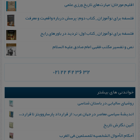
اقلیم مورخان؛ مهارت‌های تاریخ ورزی علمی
فلسفه برای نوآموزان_ کتاب دوم: پرسش درباره واقعیت و معرفت
فلسفه برای نوآموزان_ کتاب اول: تردید در باورهای رایج
نص و تفسیر مکتب فقهی امام صادق علیه السلام
021 22 42 36 32
خواندنی های بیشتر
روشهای سالیابی در باستان شناسی
اندیشۀ سیاسی معاصر در جهان عرب: از قرارداد پارساروویتز تا قرارداد غزه - اریحا
آئین نگارش تاریخ
أح‍ک‍ام‌ الأح‍وال‌ ال‍ش‍خ‍صیه‌ ل‍ل‍م‍س‍ل‍مین‌ فی‌ ال‍غ‍رب