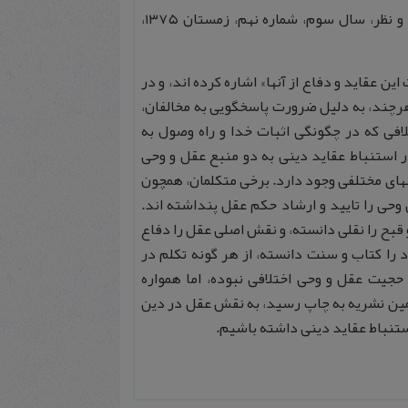
برنجکار، رضا، ” روش شناسی علم کلام (روش استنباط از متون دینی) “، نقد و نظر، سال سوم، شماره نهم، زمستان ۱۳۷۵،
ين عقايد و دفاع از آنها» اشاره كرده‏ اند، و در
 هرچند، به دليل ضرورت پاسخگويى به مخالفان،
تلافى كه در چگونگى اثبات خدا و راه وصول به
در استنباط عقايد دينى به دو منبع عقل و وحى
يشهاى مختلفى وجود دارد. برخى متكلمان، همچون
وحى را تاييد و ارشاد حكم عقل پنداشته ‏اند.
بح را نقلى دانسته، و نقش اصلى عقل را دفاع
د را كتاب و سنت دانسته، از هر گونه تكلم در
حجيت عقل و وحى اختلافى نبوده، اما همواره
مين نشريه به چاپ رسيد، به نقش عقل در دين
ستنباط عقايد دينى داشته باشيم.