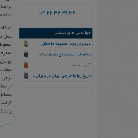
021 22 42 36 32
صفحه ۱۰۴-۱۲۵
متكلما
خواندنی های بیشتر
عمل ني
دید و بازدید: مجموعه‌ داستان
معمولا
«معرفة
حکمرانی: مقدمه ای بسیار کوتاه
توسل م
آشوب یادها
معتزله
تاریخ‌ روابط خارجی‌ ایران‌ در دوران‌ پهلوی‌
برخى د
از معا
مسائل 
گرايش 
و اعتق
>>> بر