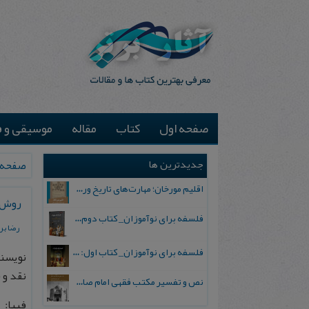
صفحه اول
کتاب
مقاله
موسیقی و ف
جدیدترین ها
صفحه 
اقلیم مورخان؛ مهارت‌های تاریخ ورزی علمی
روش ش
فلسفه برای نوآموزان_ کتاب دوم: پرسش درباره واقعیت و معرفت
رضا بر
فلسفه برای نوآموزان_ کتاب اول: تردید در باورهای رایج
نویسند
نقد و ن
نص و تفسیر مکتب فقهی امام صادق علیه السلام
فیپا: