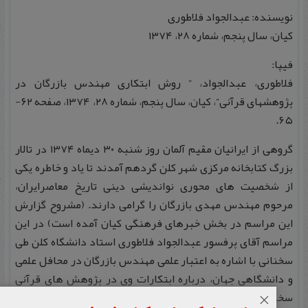
نویسنده: عبدالجواد فلاطوری
كیان، سال پنجم، شماره ۲۸، ۱۳۷۴
فیپا:
فلاطوری، عبدالجواد، ” روش ابتكاری مهندس بازرگان در
پژوهشهای قرآنی”، كیان، سال پنجم، شماره ۲۸، ۱۳۷۴، صفحه ۶۲-
۶۵.
گروهی از ایرانیان مقیم آلمان روز شنبه ۳۰ دیماه ۱۳۷۴ در تالار
بزرگ کتابخانه مرکزی شهر کلن گردهم آمدند تا یاد و خاطره یکی
از شخصیت های محوری نواندیشی دینی تاریخ معاصرایران،
مرحوم مهندس مهدی بازرگان را گرامی دارند. (مشروح گزارش
این مراسم در بخش خبرهای فرهنگی کیان آمده است) در این
مراسم آقای پرفسور عبدالجواد فلاطوری استاد دانشگاه کلن طی
سخنانی با اشاره به اعتبار علمی مهندس بازرگان در محافل علمی
و دانشگاهی جهان، درباره ابتکارات وی در پژوهش های قرآنی
سخن گفت. متن تحریرشده گفتار پرفسور فلاطوری از نظر
×