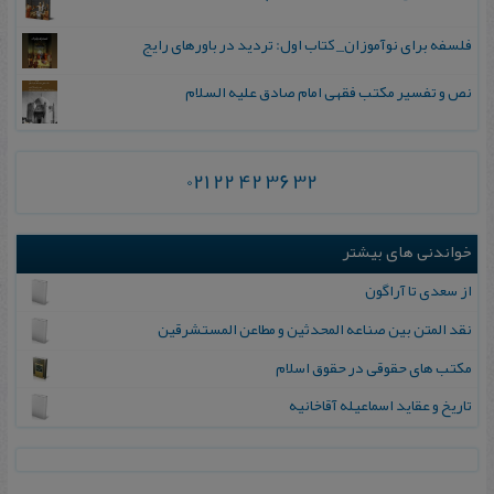
فلسفه برای نوآموزان_ کتاب اول: تردید در باورهای رایج
نص و تفسیر مکتب فقهی امام صادق علیه السلام
021 22 42 36 32
خواندنی های بیشتر
از س‍ع‍دی‌ ت‍ا آراگ‍ون‌
نقد المتن بین صناعه المحدثین و مطاعن المستشرقین
م‍ک‍ت‍ب‌ ه‍ای‌ ح‍ق‍وقی‌ در ح‍ق‍وق‌ اس‍لام
ت‍اری‍خ‌ و ع‍ق‍ای‍د اس‍م‍اع‍ی‍ل‍ه‌ آق‍اخ‍ان‍ی‍ه‌