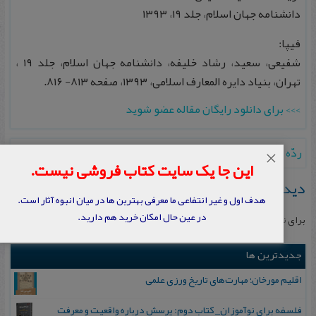
دانشنامه جهان اسلام، جلد ۱۹، ۱۳۹۳
فیپا:
شفیعی، سعید، رشاد خلیفه، دانشنامه جهان اسلام، جلد ۱۹ ،
تهران، بنیاد دایره المعارف اسلامی، ۱۳۹۳، صفحه ۸۱۳- ۸۱۶.
>>> برای دانلود رایگان مقاله عضو شوید
ردّه
→
←
رسم المصحف
×
این جا یک سایت کتاب فروشی نیست.
دیدگاهتان را بنویسید
هدف اول و غیر انتفاعی ما معرفی بهترین ها در میان انبوه آثار است.
در عین حال امکان خرید هم دارید.
برای نوشتن دیدگاه باید
وارد بشوید
.
جدیدترین ها
اقلیم مورخان؛ مهارت‌های تاریخ ورزی علمی
فلسفه برای نوآموزان_ کتاب دوم: پرسش درباره واقعیت و معرفت