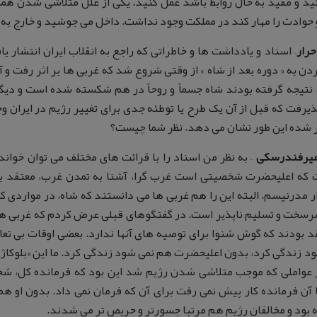
ید و مفید به حال روابط باشد عمل کنید. یکی از علل متلاشی شدن همی
حوادث را مهار کند در مملکت وجود نداشت. داخل می جوشید و خارج به ف
حرار
– اسناد و یادداشت ها و خاطراتی که راجع به انقلاب ایران انتشار
دن به « دوره بعد از شاه » از وقتی شروع شد که غربی ها بر اثر رفت و 
 نتیجه گرفته بودند شاه جسماً و روحاً در هم شکسته شده است و دیگ
ذیرفت که قبل از آن یک طرح یا توطئه جدی برای تغییر رژیم در ایران
شده این طور نشان می دهد. نظر شما چیست؟
میرفندرسکی
– به نظر من اسناد را با قرائت های مختلف می توان خوان
 که اعلیحضرت شخصیتی است غرب گرا، آشنا به تمدن غرب، معتقد ب
 مدرنیسم. البته این را هم غربی ها می دانستند که شاه، در مواردی ک
رسخت و تسلیم ناپذیر است. در گفتگوهای قبلی عرض کردم که غربی ها
د بودند که گوش شنوا برای توصیه های آنها ندارد. بعضی اوقات بی ت
د زندگی کرد، بدون اعلیحضرت هم نمی شود زندگی کرد. ما این «بلوکاژ»
ز عواملی که موجب متلاشی شدن رژیم شد این بود که فرمانده کل، ش
ا آن فرمانده کار پیش نمی رفت برای آن که فرمان نمی داد. بدون او ه
 بود و مخالفان رژیم هم مرتبا جسورتر و حریص تر می شدند.