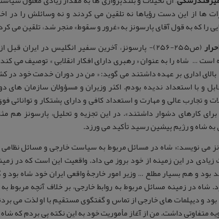
میرفندرسکی
– آن تخیلات و بلندپروازی ها به مقدار زیادی معلول سیاست
ت ها از این دست رؤیاها نه تلقین می کردند و نه وسائلش را در اخ
یی را که به قول آقای پارسونز به «غرور و سقوط» منجر شد، تلقین می کر
حرار
(ص255-256)- پارسونز، آخرین سفیر انگلیس در ایران قبل از انقلاب، کتاب خاطرات خود را …
 است … شاه را به عنوان « رهبری دارای افکار انقلابی » توصیف می کند
الای اداری بر عهده داشتند می گوید: « من در دوران خدمت خود در 
بل و با استعداد ندیده بودم. اکثر وزیران و مسؤولان سازمان های دول
ت و تجارب عالی و مهارت و استعداد کافی و دارای پشتکار و توانائی فوق
برای کارهای دشوار داشتند». در این تجزیه و تحلیل، پارسونز هم مثل 
 به شاه و رژیم پیشین رسید تأکید می ورزد.
ز می نویسد:« شاه در مسائل مربوط به سیاست خارجی و مسائل نظامی و
 زیادی در این زمینه از خود بروز می داد. واقعیت این است که در زم
د بود و هم بسیار مطلع … وزیر امور خارجۀ واقعی ایران خود شاه بود و 
. شاه در زمینه مسائل مربوط به روابط خارجی، بر خلاف آنچه مربوط به 
بود و دیپلمات های خارجی از تماس و گفتگوی مستقیم با او لذت می بردن
یه متفاوتی داشت. من از آغاز مأموریت خود به این نکته پی بردم که شاه 