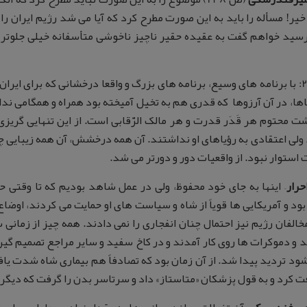
خیر! مسأله را باید به این صورت مطرح کرد که آیا می شد رژیم ایران را
رسید خواهم گفت به عقیده حقیر ناچیز ناخوشی متأسفانه خیلی جلوتر ا
ص249: با برنامه های وسیع، برنامه های بزرگ و واقعا درخشانی که برای ایرا
اها، در آن آرزوها که قدری هم به تخیل آمیخته بود همراه و همگامی ندا
 محتوم هر قَدَر قدرت و هر مالک الرّقابی است. از این تنهایی گریزی
ولی اعتقادی به رؤیاهای او نداشتند. آن همه درخشش، آن همه زیبایی چرا
 استوار نبود. از واقعیات دور و دورتر می شد.
حرار
– اینها به جای خود محفوظ، ولی در عمل شاهد بودیم که تا وقتی 
ود و آمریکایی ها قویاً از شاه و سیاست های او حمایت می کردند، اوضا
خالفان رژیم نیز احتمال چنان انفجاری را نمی دادند. همه چیز از زما
 و دموکرات ها روی کار آمدند و در کاخ سفید و سایر مراجع تصمیم گیر
شود تردید پیدا شد. از آن زمان بود که تصادفاً هم بیماری شاه شدت ی
 کرد و به قول پزشکان «متاستاز» داد و سرتاسر بدن را گرفت که دیگ