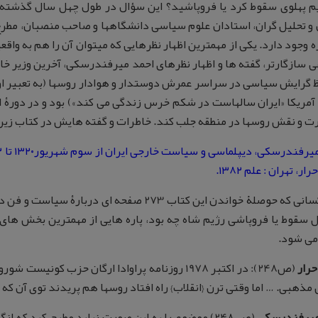
یم پهلوی سقوط کرد یا فروپاشید؟ این سؤال در طول چهل سال گذشته ب
 و تحلیل گران، استادان علوم سیاسی دانشگاهها و صاحب منصبان، مطرح 
ره وجود دارد. یکی از مهمترین اظهار نظرهایی که می­توان آن را هم به و
ی سازگارتر، گفته ها و اظهار نظرهای احمد میرفندرسکی، آخرین وزیر خار
ظ گرایش سیاسی در سراسر عمرش دوستدار و هوادار روسها (به تعبیر ا
آمریکا «ایران سالهاست در شکم خرس زندگی می کند») بود و در دورۀ 
ت و نقش روسها در منطقه جلب کند. خاطرات و گفته هایش در کتاب زیر
ار، تهران : علم ۱۳۸۲.
برای کسانی که حوصلۀ خواندن این کتاب 273 صفحه ای
یل سقوط یا فروپاشی رژیم شاه چه بود، پاره هایی از مهمترین بخش های 
می شود.
حرار
(ص248): در اکتبر 1978 روزنامه پراوادا ارگان حزب ک
ذهبی. … اما وقتی ترن {انقلاب} راه افتاد روسها هم پریدند توی آن که مب
یرفندرسکی
(ص 248) موضوع را به این صورت نباید مطرح کرد که 