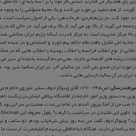
زیر پای همدیگر می گذارند. اساس کار خود را بر « سه پایه ای » که تملق
گویند، از هم تنقید بی مورد می کنند و یک محیط مشوّشی را به وجود م
ند نفوذ کند. در رژیم فردی «فرماندهی» یکی از اصول سیاست است. در
رچشمه می گیرد. از بالا نور می آید. از بالا برف می آید. در حالی که در
بالا مرکز مدیریت است نه مرکز قدرت. اینکه رژیم ایران متلاشی شد
جاذبه اش تقلیل یافت نظم حاکم بهم خورد و اغتشاش و در نتیجه ا
انقلابی از نوع انقلاب فرانسه یا انقلاب روسیه یا انقلاب هایی که در 
قلابات ریشه های اقتصادی دارند. یعنی مردم گرسنه به عده ای سیر می گ
 مورد ایران صدق نمی کند. در سالهای آخر، در ایران شکمها سیر بود. در
 ایران در آن سالها نارسایی هایی داشت …
میرفندرسکی
(ص265- 270): آقای وینوگرادوف سفیر شوروی خاطر
ساعت 7 شب من از آنجا بیرون آمدم. در تمام این مدت صحبت بر سر این بو
م
رد؟ وینوگرادوف گفت من سه روز پیش شرفیاب بودم. دو ساعت و نیم 
چه برنامه ای دارند. هنگام خداحافظی پرسیدم اعلیحضرت، از دست ما چ