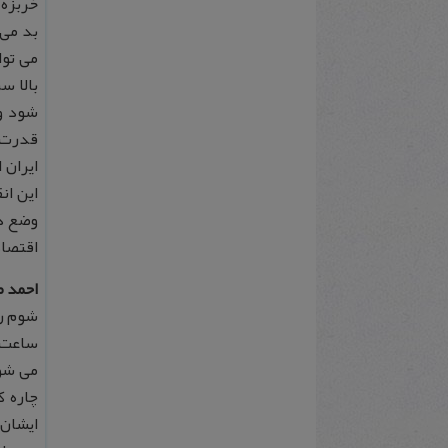
خربزه 
بد می 
می توا
بالا س
شود و 
قدرت 
ایران 
این ان
وضع در
اقتصاد
احمد 
چاره ک
ایشان 