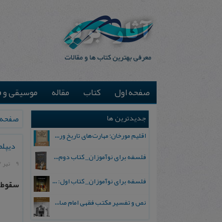
صفحه اول
کتاب
مقاله
موسیقی و ف
جدیدترین ها
صفحه 
اقلیم مورخان؛ مهارت‌های تاریخ ورزی علمی
دیپل
فلسفه برای نوآموزان_ کتاب دوم: پرسش درباره واقعیت و معرفت
9 تیر 1397
فلسفه برای نوآموزان_ کتاب اول: تردید در باورهای رایج
سقوط ی
نص و تفسیر مکتب فقهی امام صادق علیه السلام