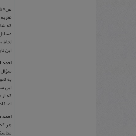
نظریه 
که شاه
مسائل 
لحاظ «
این تا
احمد ا
سؤال م
به تحو
که از 
اعتقاد
احمد 
هر کدا
متاسفا