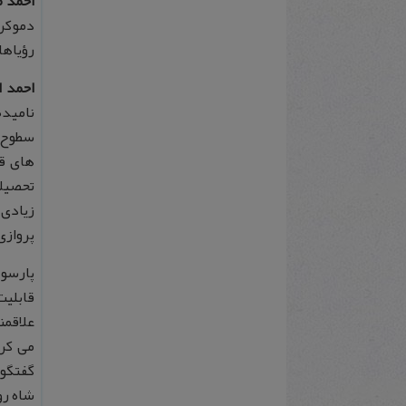
احمد 
دموکرا
رؤیاها
احمد ا
نامیده
سطوح ب
های قا
تحصیلا
زیادی 
پروازی
پارسون
قابلیت
علاقمن
می کرد
گفتگو 
شاه رو