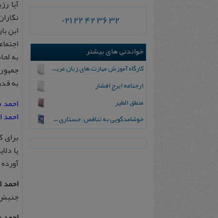
آیا رژ
نگاران
021 22 42 36 32
ابن با
اجتماع
خواندنی های بیشتر
به لحا
کارگاه آموزش مهارت های زبان عربی با روش خوانش رمان
جمهور 
به قدر
ارجنام‍ه‌ ای‍رج‌ افشار
منطق الطیر
احمد احر
خوشامدگویی به تناقض: جستاری در باب پارادوکس، تناقض و تناقض باوری
یا دلا
آورده 
احمد ا
جنبش م
احمد
م