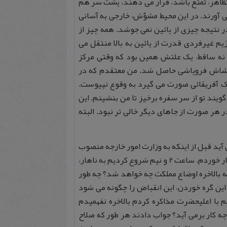
، تظاهر، تمتّع باشد، قرار می دهند، پشت سر هم
ی آورند. در این محیط مشوّش، خارجی به آسانی
 نتیجه چیزی از پائین نمی جوشد. همه چیز از
 رژیم غیرفردی قدرت از پائین به بالا منتقل می
 نه ساقط، یک علتش همین بود که وقتی مرکز
غتشاش فروپاشی حاصل شد. من معتقدم که در
ممالک آفریقائی صورت می گیرد به وقوع نپیوست.
ویند تو از سر سفره برخیز تا من بنشینم. این
 هر صورت از جاهای دیگر خالی تر نبود. البته
م می آید قبل از اینکه به وزارت امور خارجه منصوب
شوم روزی به دستور وزیر امور خارجه در اقامتگاه ییلاقی ایشان در زرگنده ناهار خوردم. ساعت 2 و نیم شروع کردیم به ناهار،
د که بالاخره اوضاع مملکت چه خواهد شد؟ چه طور
ی شود جلوی این غلتیدن در سراشیب را گرفت؟ بقول معروف این Blockage این گره خوردن، این انقباض را چگونه می شود
با اعلیحضرت مذاکره کردم بالاخره نفهمیدم
ه کار برمی آید؟ جواب دادند هر طور که صلاح