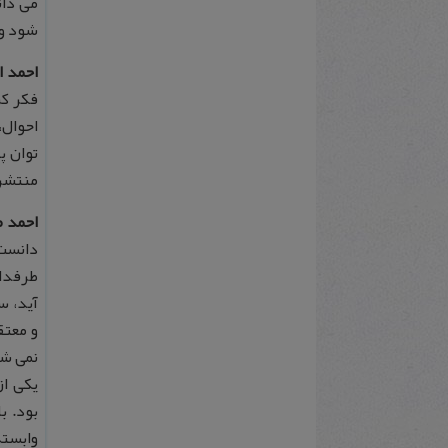
می دان
شود و 
احمد ا
فکر کر
احوال،
توان پ
منتشر 
احمد 
دانست
طرفدار
آید، س
و معتق
نمی شو
یکی ا
بود. ب
وابسته