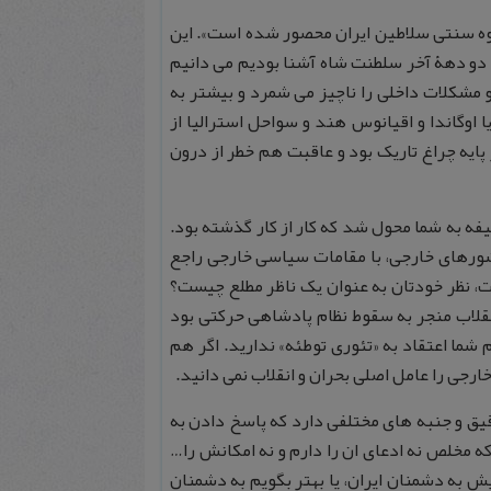
 شکوه سنتی سلاطین ایران محصور شده است». این
 دو دهۀ آخر سلطنت شاه آشنا بودیم می دانیم
و مشکلات داخلی را ناچیز می شمرد و بیشتر به
 اوگاندا و اقیانوس هند و سواحل استرالیا از
ر پایه چراغ تاریک بود و عاقبت هم خطر از درون
یفه به شما محول شد که کار از کار گذشته بود.
شورهای خارجی، با مقامات سیاسی خارجی راجع
ت، نظر خودتان به عنوان یک ناظر مطلع چیست؟
 را از آن جهت مطرح می کنم که گروهی معتقدند بحران سال 57 و انقلاب منجر به سقوط نظام پادشاهی حرکتی بود
شما اعتقاد به «تئوری توطئه» ندارید. اگر هم
رجی را عامل اصلی بحران و انقلاب نمی دانید.
ار دقیق و جنبه های مختلفی دارد که پاسخ دادن به
ه مخلص نه ادعای ان را دارم و نه امکانش را…
ه دشمنان ایران، یا بهتر بگویم به دشمنان