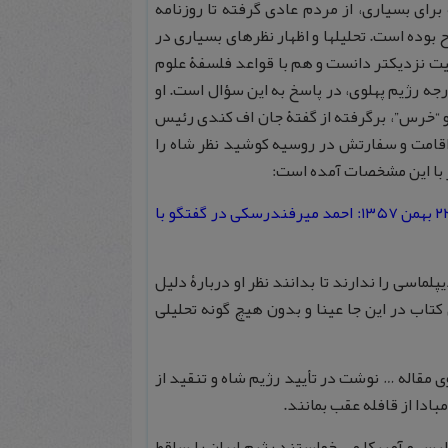
رای بسیاری، از مردم عادی گرفته تا روزنامه
بوده است. تحلیلها و اظهار نظرهای بسیاری در
اقعیت نزدیکتر دانست و هم با قواعد فلسفۀ علوم
جه رژیم پهلوی، در پاسخ به این سؤال است. او
و “خرس”، برگرفته از گفتۀ جان اف کندی رئیس
اقامت و سفارتش در روسیه کوشید نظر شاه را
 با این مشخصات آمده است:
احمد میرفندرسکی، دیپلماسی و سیاست خارجی ایران از سوم شهریور۱۳۲۰ تا ۲۲ بهمن ۱۳۵۷: احمد میرفندرسکی در گفتگو با
 دربارۀ سیاست و فن دیپلماسی را ندارند تا بدانند نظر او دربارۀ دلیل
کتاب در این جا عینا و بدون هیچ گونه تحلیلی
ونیست شوروی مقاله … نوشت در تأیید رژیم شاه و تنقید از
ادا از قافله عقب بمانند.
انگلیس و آمریکا می خواستند رژیم ایران را ساقط