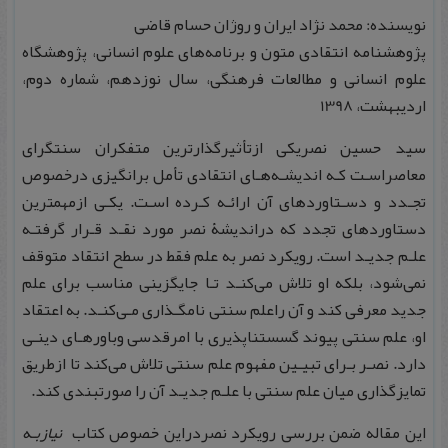
نویسنده: محمد نژاد ایران و روژان حسام قاضی
پژوهشنامه انتقادی متون و برنامه‌های علوم انسانی، پژوهشگاه
علوم انسانی و مطالعات فرهنگی، سال نوزدهم، شماره دوم،
اردیبهشت، 1398
سید حسین نصریکی ازتأثیرگذارترین متفکران سنت­گرای
معاصراسـت کـه اندیشـه‌­هـای انتقادی تأمل برانگیزی درخصوص
تجـدد و دسـتاوردهای آن ارائـه کـرده اسـت. یکـی ازمهمترین
دستاوردهای تجدد که دراندیشۀ نصر مورد نقـد قـرار گرفتـه
علـم جدیـد است. رویکرد نصر به علم فقط در سطح انتقاد متوقف
نمی­‌شود، بلکه او تلاش می­‌کنـد تـا جایگزینی مناسب برای علم
جدید معرفی کند و آن راعلم سنتی نامگـذاری مـی‌کنـد. به اعتقاد
او، علم سنتی پیوند گسستناپذیری با امرقدسی وباورهـای دینـی
دارد. نصـر بـرای تبیـین مفهوم علم سنتی تلاش می­‌کند تا ازطریق
تمایزگذاری میان علم سنتی با علـم جدیـد آن را صورتبندی کند.
این مقاله ضمن بررسی رویکرد نصردراین خصوص کتاب
نیازبـه