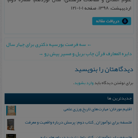
اردیبهشت، 1398، صفحه 101-121
←
سه فرصت بورسیه دکتری برای چهار سال
دایره المعارف قرآن چاپ بریل و مسیر پیش رو
→
دیدگاهتان را بنویسید
برای نوشتن دیدگاه باید
وارد بشوید
.
جدیدترین ها
اقلیم مورخان؛ مهارت‌های تاریخ ورزی علمی
فلسفه برای نوآموزان_ کتاب دوم: پرسش درباره واقعیت و معرفت
فلسفه برای نوآموزان_ کتاب اول: تردید در باورهای رایج