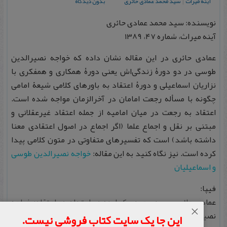
آینه میراث
|
سید محمد عمادی حائری
بدون دیدگاه
نویسنده: سید محمد عمادی حائری
آینه میراث، شماره ۴۷، ۱۳۸۹
عمادی حائری در این مقاله نشان داده که خواجه نصیرالدین
طوسی در دو دورۀ زندگی‌اش یعنی دورۀ همکاری و همفکری با
نزاریان اسماعیلی و دورۀ اعتقاد به باورهای کلامی شیعۀ امامی
چگونه با مسأله رجعت امامان در آخرالزمان مواجه شده است.
اعتقاد به رجعت در میان امامیه از جمله اعتقاد غیرعقلانی و
مبتنی بر نقل و اجماع علما (اگر اجماع در اصول اعتقادی معنا
داشته باشد) است که تفسیرهای متفاوتی در متون کلامی پیدا
کرده است. نیز نگاه کنید به این مقاله:
خواجه نصیرالدین طوسی
و اسماعیلیان
فیپا:
عمادی حائری، سید محمد، یک ایده در امتداد دو اعتقاد: خواجه
×
نصیرالدین طوسی و آموزۀ رجعت، آینه میراث، شماره ۴۷، ۱۳۸۹،
این جا یک سایت کتاب فروشی نیست.