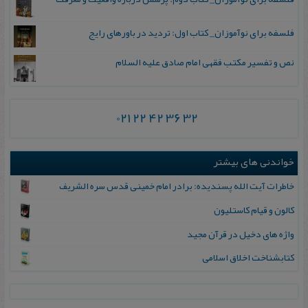
فلسفه برای نوآموزان_ کتاب اول: تردید در باورهای رایج
نص و تفسیر مکتب فقهی امام صادق علیه السلام
021 22 42 36 32
خواندنی های بیشتر
خاطرات‌ آیت‌ الله‌ پسندیده‌: برادر امام‌ خمینی‌ قدس‌ سره‌ الشریف‌
کالون و قیام کاستلیون
واژه های دخیل در قرآن مجید
کتابشناخت اخلاق اسلامی