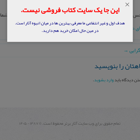
×
این جا یک سایت کتاب فروشی نیست.
 ادموند، ” اخلاق مسئله محور “، ترجمه حميد رضا حسني، ارغنون، شماره ۱۶، تابستان ۱۳۷۹، صفحه ۲۴۷-۳
هدف اول و غیر انتفاعی ما معرفی بهترین ها در میان انبوه آثار است.
ای دانلود رایگان مقاله عضو شوید
در عین حال امکان خرید هم دارید.
گرايی
→
هتان را بنویسید
تن دیدگاه باید
وارد بشوید
.
تمام حقوق برای وب سايت آثار برتر محفوظ است.
1387 - ۱۴۰۵
©