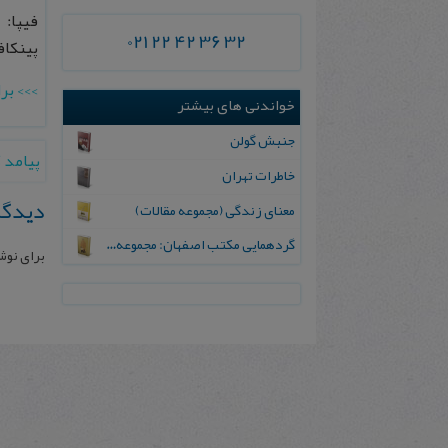
فیپا:
021 22 42 36 32
پينكافس،
>>> بر
خواندنی های بیشتر
جنبش گولن
پيامد 
خاطرات تهران
دیدگا
معنای زندگی (مجموعه مقالات)
گردهمایی مکتب اصفهان: مجموعه مقالات خوشنویسی
برای نوش