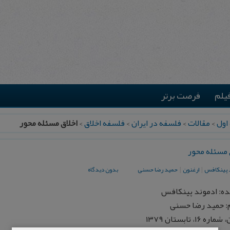
یلم
فرصت برتر
اول
>
مقالات
>
فلسفه در ایران
>
فلسفه اخلاق
>
اخلاق مسئله محور
 مسئله محور
د پينكافس
|
ارغنون
|
حميد رضا حسنی
بدون دیدگاه
ه: ادموند پينكافس
: حميد رضا حسنی
 ۱۶، تابستان ۱۳۷۹