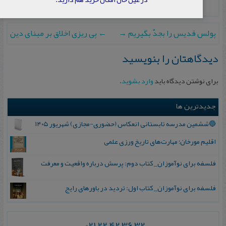
پولس قدیس را بجدّ بگیریم
→
←
پى ريزى اخلاق بر مبناى دين
دیدگاهتان را بنویسید
برای نوشتن دیدگاه باید
وارد بشوید
.
جدیدترین ها
🔵ششمین مدرسه تابستانی انعکاس (حضوری-مجازی) شهریور ۱۴۰۵
اقلیم مورخان؛ مهارت‌های تاریخ ورزی علمی
فلسفه برای نوآموزان_ کتاب دوم: پرسش درباره واقعیت و معرفت
فلسفه برای نوآموزان_ کتاب اول: تردید در باورهای رایج
021 22 42 36 32