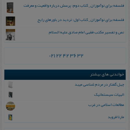
فلسفه برای نوآموزان_ کتاب دوم: پرسش درباره واقعیت و معرفت
فلسفه برای نوآموزان_ کتاب اول: تردید در باورهای رایج
نص و تفسیر مکتب فقهی امام صادق علیه السلام
021 22 42 36 32
خواندنی های بیشتر
چ‍ه‍ل‌ گ‍ف‍ت‍ار در م‍ردم‌ ش‍ن‍اس‍ی‌ م‍ی‍ب‍د
الهیات‌ سیستماتیک‌
مطالعات اسلامی در غرب
مارتا فروید