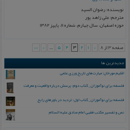
نویسنده: رضوان السید
مترجم: علی زاهد پور
حوزه اصفهان، سال چهارم، شماره ۱۱، پاییز ۱۳۸۲
صفحه 3 از 8
<
1
2
3
4
5
...
>
>>
جدیدترین ها
اقلیم مورخان؛ مهارت‌های تاریخ ورزی علمی
فلسفه برای نوآموزان_ کتاب دوم: پرسش درباره واقعیت و معرفت
فلسفه برای نوآموزان_ کتاب اول: تردید در باورهای رایج
نص و تفسیر مکتب فقهی امام صادق علیه السلام