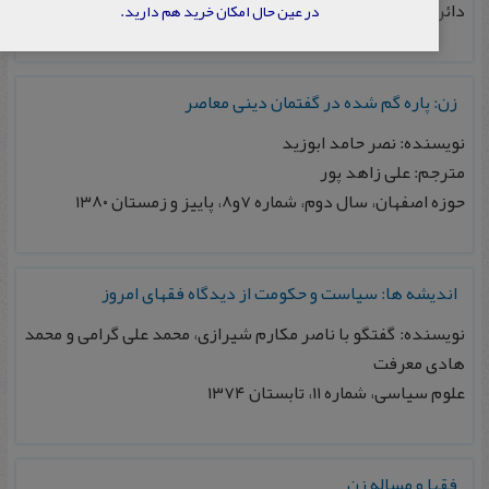
دائرة المعارف بزرگ اسلامی، جلد سوم، ۱۳۶۹
در عین حال امکان خرید هم دارید.
زن: پاره گم شده در گفتمان دینی معاصر
نویسنده: نصر حامد ابوزید
مترجم: علی زاهد پور
حوزه اصفهان، سال دوم، شماره ۷و۸، پاییز و زمستان ۱۳۸۰
اندیشه ها: سیاست و حکومت از دیدگاه فقهای امروز
نویسنده: گفتگو با ناصر مکارم شیرازی، محمد علی گرامی و محمد
هادی معرفت
علوم سیاسی، شماره ۱۱، تابستان ۱۳۷۴
فقها و مساله زن