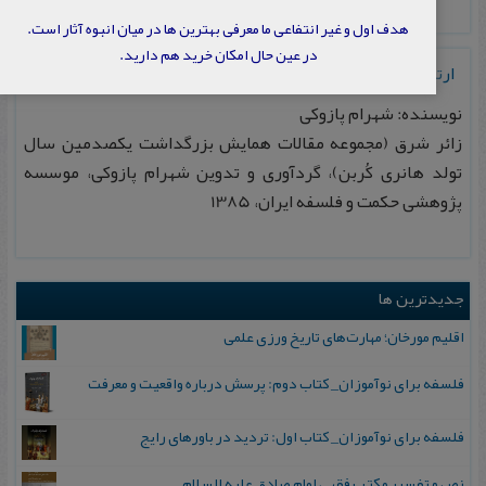
هدف اول و غیر انتفاعی ما معرفی بهترین ها در میان انبوه آثار است.
در عین حال امکان خرید هم دارید.
ارتباط تشیع، تصوف و ایران نزد هانری کُربن
نویسنده: شهرام پازوکی
زائر شرق (مجموعه مقالات همایش بزرگداشت یکصدمین سال
تولد هانری کُربن)، گردآوری و تدوین شهرام پازوکی، موسسه
پژوهشی حکمت و فلسفه ایران، 1385
جدیدترین ها
اقلیم مورخان؛ مهارت‌های تاریخ ورزی علمی
فلسفه برای نوآموزان_ کتاب دوم: پرسش درباره واقعیت و معرفت
فلسفه برای نوآموزان_ کتاب اول: تردید در باورهای رایج
نص و تفسیر مکتب فقهی امام صادق علیه السلام