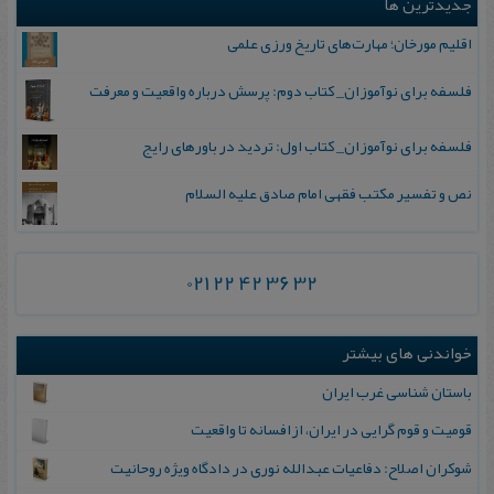
جدیدترین ها
اقلیم مورخان؛ مهارت‌های تاریخ ورزی علمی
فلسفه برای نوآموزان_ کتاب دوم: پرسش درباره واقعیت و معرفت
فلسفه برای نوآموزان_ کتاب اول: تردید در باورهای رایج
نص و تفسیر مکتب فقهی امام صادق علیه السلام
021 22 42 36 32
خواندنی های بیشتر
باستان شناسی غرب ایران
ق‍وم‍ی‍ت‌ و ق‍وم‌ گ‍رای‍ی‌ در ای‍ران‌، ازاف‍س‍ان‍ه‌ ت‍ا واق‍ع‍ی‍ت‌
شوکران اصلاح: دفاعیات عبدالله نوری در دادگاه ویژه روحانیت