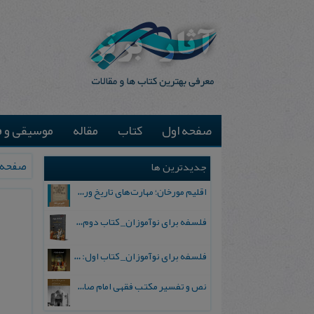
صفحه اول
کتاب
مقاله
موسیقی و ف
صفحه 
جدیدترین ها
اقلیم مورخان؛ مهارت‌های تاریخ ورزی علمی
فلسفه برای نوآموزان_ کتاب دوم: پرسش درباره واقعیت و معرفت
فلسفه برای نوآموزان_ کتاب اول: تردید در باورهای رایج
نص و تفسیر مکتب فقهی امام صادق علیه السلام