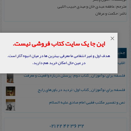
مترجم: عاطفه عبدی خان و مهدی حبیب اللهی
ناشر: حکمت و عرفان
×
این جا یک سایت کتاب فروشی نیست.
جدیدترین ها
هدف اول و غیر انتفاعی ما معرفی بهترین ها در میان انبوه آثار است.
اقلیم مورخان؛ مهارت‌های تاریخ ورزی علمی
در عین حال امکان خرید هم دارید.
فلسفه برای نوآموزان_ کتاب دوم: پرسش درباره واقعیت و معرفت
فلسفه برای نوآموزان_ کتاب اول: تردید در باورهای رایج
نص و تفسیر مکتب فقهی امام صادق علیه السلام
021 22 42 36 32