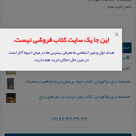
ناشر: امید م‍ج‍د
×
این جا یک سایت کتاب فروشی نیست.
جدیدترین ها
هدف اول و غیر انتفاعی ما معرفی بهترین ها در میان انبوه آثار است.
🔵ششمین مدرسه تابستانی انعکاس شهریور ۱۴۰۵
در عین حال امکان خرید هم دارید.
اقلیم مورخان؛ مهارت‌های تاریخ ورزی علمی
فلسفه برای نوآموزان_ کتاب دوم: پرسش درباره واقعیت و معرفت
فلسفه برای نوآموزان_ کتاب اول: تردید در باورهای رایج
021 22 42 36 32