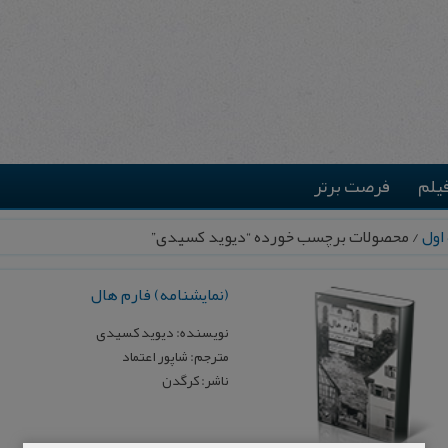
یلم
فرصت برتر
اول
/ محصولات برچسب خورده “دیوید کسیدی”
(نمایشنامه) فارم هال
نویسنده: دیوید کسیدی
مترجم: شاپور اعتماد
ناشر: کرگدن