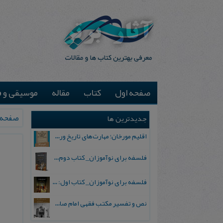
صفحه اول
کتاب
مقاله
موسیقی و ف
صفحه 
جدیدترین ها
اقلیم مورخان؛ مهارت‌های تاریخ ورزی علمی
فلسفه برای نوآموزان_ کتاب دوم: پرسش درباره واقعیت و معرفت
فلسفه برای نوآموزان_ کتاب اول: تردید در باورهای رایج
نص و تفسیر مکتب فقهی امام صادق علیه السلام