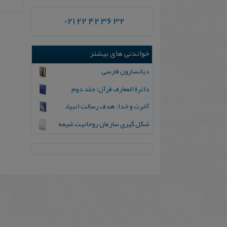
021 22 42 36 32
خواندنی های بیشتر
دیاتسارون فارسی
دائرة المعارف قرآن: جلد دوم
آخرت و خدا: هدف رسالت انبیاء
ش‍ک‍ل‌ گ‍ی‍ری‌ س‍ازم‍ان‌ روح‍ان‍ی‍ت‌ ش‍ی‍ع‍ه‌