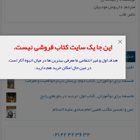
مترجم: داریوش مودبیان
ناشر: قاب
×
این جا یک سایت کتاب فروشی نیست.
جدیدترین ها
هدف اول و غیر انتفاعی ما معرفی بهترین ها در میان انبوه آثار است.
اقلیم مورخان؛ مهارت‌های تاریخ ورزی علمی
در عین حال امکان خرید هم دارید.
فلسفه برای نوآموزان_ کتاب دوم: پرسش درباره واقعیت و معرفت
فلسفه برای نوآموزان_ کتاب اول: تردید در باورهای رایج
نص و تفسیر مکتب فقهی امام صادق علیه السلام
021 22 42 36 32