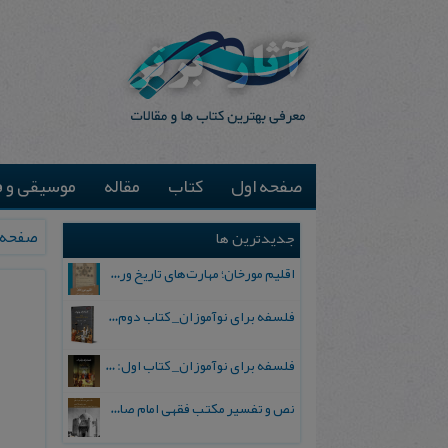
صفحه اول
کتاب
مقاله
موسیقی و ف
صفحه 
جدیدترین ها
اقلیم مورخان؛ مهارت‌های تاریخ ورزی علمی
فلسفه برای نوآموزان_ کتاب دوم: پرسش درباره واقعیت و معرفت
فلسفه برای نوآموزان_ کتاب اول: تردید در باورهای رایج
نص و تفسیر مکتب فقهی امام صادق علیه السلام