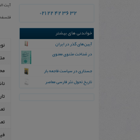
آیت‌ ال
021 22 42 36 32
فلسفه‌ 
خواندنی های بیشتر
آی‍ی‍ن‌‌ه‍ای‌ گ‍ذر در ای‍ران‌
نو
در شناخت مثنوی معنوی
مت
مح
جستاری در سیاست فاجعه بار
تاریخ‌ تحول‌ نثر فارسی‌ معاصر
نا
تار
تع
تعد
فیپ