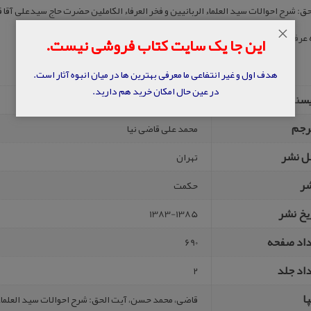
حق‌: شرح‌ احوالات‌ سید العلماء الربانیین‌ و فخر العرفاء الکاملین‌ حضرت حاج سیدعلی 
×
عرفان‌ شیعی‌ به‌ عنوان‌ مقدمه‌ نگارش‌ حسین‌ غفاری‌
این جا یک سایت کتاب فروشی نیست.
هدف اول و غیر انتفاعی ما معرفی بهترین ها در میان انبوه آثار است.
در عین حال امکان خرید هم دارید.
یسنده
محمد حسن قاضی
رجم
محمد علی‌ قاضی‌ نیا
ل نشر
تهران
شر
ح‍ک‍م‍ت‌
یخ نشر
1383-1385
داد صفحه
690
اد جلد
2
ا
قاضی، محمد حسن، آیت‌ الحق‌: شرح‌ احوالات‌ سید العلماء