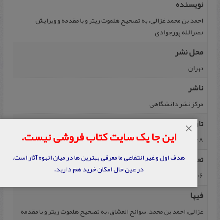
نویسنده
احمد بن محمد غزالی، به تصحیح هلموت ریتر و با مقدمه و ویرایش
نصرالله پورجوادی
محل نشر
تهران
ناشر
مرکز نشر دانشگاهی
تاریخ نشر
×
این جا یک سایت کتاب فروشی نیست.
1368
هدف اول و غیر انتفاعی ما معرفی بهترین ها در میان انبوه آثار است.
تعداد صفحه
در عین حال امکان خرید هم دارید.
106
فیپا
غزالی، احمد بن محمد، سوانح العشاق، به تصحیح هلموت ریتر و با مقدمه