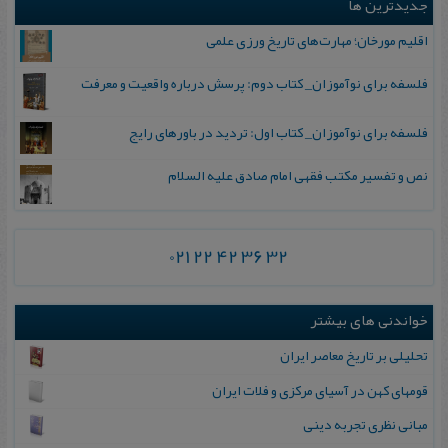
جدیدترین ها
اقلیم مورخان؛ مهارت‌های تاریخ ورزی علمی
فلسفه برای نوآموزان_ کتاب دوم: پرسش درباره واقعیت و معرفت
فلسفه برای نوآموزان_ کتاب اول: تردید در باورهای رایج
نص و تفسیر مکتب فقهی امام صادق علیه السلام
021 22 42 36 32
خواندنی های بیشتر
تحلیلی‌ بر تاریخ‌ معاصر ایران
ق‍وم‍ه‍ای‌ ک‍ه‍ن‌ در آس‍ی‍ای‌ م‍رک‍زی‌ و ف‍لات‌ ای‍ران‌
مبانی‌ نظری‌ تجربه‌ دینی‌