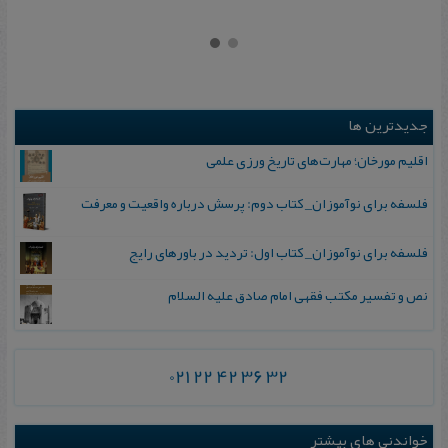
جدیدترین ها
اقلیم مورخان؛ مهارت‌های تاریخ ورزی علمی
فلسفه برای نوآموزان_ کتاب دوم: پرسش درباره واقعیت و معرفت
فلسفه برای نوآموزان_ کتاب اول: تردید در باورهای رایج
نص و تفسیر مکتب فقهی امام صادق علیه السلام
021 22 42 36 32
خواندنی های بیشتر