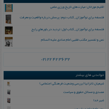
اقلیم مورخان؛ مهارت‌های تاریخ ورزی علمی
فلسفه برای نوآموزان_ کتاب دوم: پرسش درباره واقعیت و معرفت
فلسفه برای نوآموزان_ کتاب اول: تردید در باورهای رایج
نص و تفسیر مکتب فقهی امام صادق علیه السلام
021 22 42 36 32
خواندنی های بیشتر
شیعیان تانزانیا (بررسی وضعیت فرهنگی اجتماعی)
مصدق و مسائل حقوق و سیاست
شهر خدا
روی ماه خداوند را ببوس