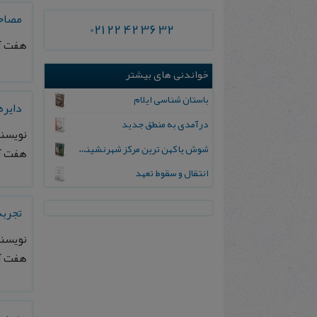
مصاحب
021 22 42 36 32
هفت آسمان، دور
خواندنی های بیشتر
باستان شناسی ایلام
دايره
درآمدی به منطق جدید
نویسن
شوش یا کهن ترین مرکز شهرنشینی جهان
هفت آس
انتقال و سقوط تعهد
تجربه
نویسند
هفت آسمان، شم