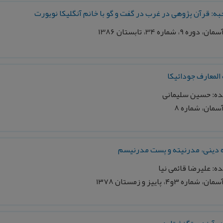
ه: قرآن پژوهی در غرب در گفت و گو با خانم آنگلیکا نویورت
ه 9، شماره 34، تابستان 1386
 المعارف جودائيكا
ده: حسین سليمانی
مان، شماره ۸
 دينی، مدرنيته و پست مدرنيسم
ه: عليرضا قائمی نيا
اره ۳و۴، پاييز و زمستان ۱۳۷۸