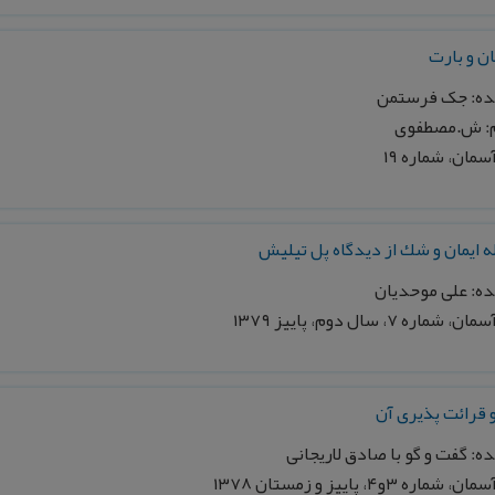
ان و بارت
ده: جک فرستمن
: ش.مصطفوی
مان، شماره ۱۹
 ايمان و شك از ديدگاه پل تيليش
ه: علی موحديان
ماره ۷، سال دوم، پاييز ۱۳۷۹
 قرائت پذيری آن
ه: گفت و گو با صادق لاريجانی
اره ۳و۴، پاييز و زمستان ۱۳۷۸