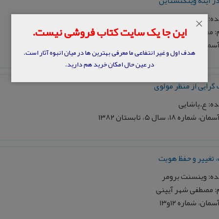
ر آينه ويتگنشتاين
ده: دی.زد فيليپس
×
این جا یک سایت کتاب فروشی نیست.
: مصطفی ملكيان
ماره ۱۸، سال ۵، تابستان ۱۳۸۲
هدف اول و غیر انتفاعی ما معرفی بهترین ها در میان انبوه آثار است.
در عین حال امکان خرید هم دارید.
گرايی از منظر مولوی
ه: ع.پاشايی
ماره ۱۸، سال ۵، تابستان ۱۳۸۲
تغيير و حفظ هويت
ه: وينسنت برومر
: مصطفی شهر آيينی
ان، شماره ۱۲و۱۳