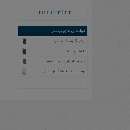
021 22 42 36 32
خواندنی های بیشتر
لودویگ ویتگنشتاین
راهنمای کتاب
فلسفه‌ اخلاق‌ در قرن‌ حاضر
م‍وس‍ی‍ق‍ی‌ در ف‍ره‍ن‍گ‌ ل‍رس‍ت‍ان‌