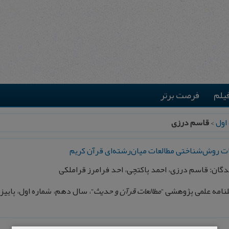
یلم
فرصت برتر
اول
>
قاسم درزی
ات روش‌شناختی مطالعات ميان‌رشته‌ای قرآن كریم
گان: قاسم درزی، احمد پاکتچی، احد فرامرز قراملکی
امه علمی پژوهشی “
مطالعات قرآن و حديث
“، سال دهم، شماره اول، پاييز و زمستان1395، پیاپ