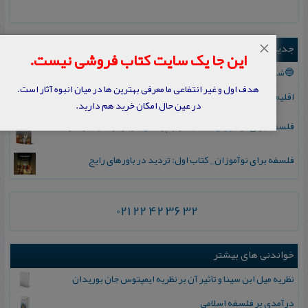
×
جدیدترین ها
این جا یک سایت کتاب فروشی نیست.
🔵ششمین مدرسه تابستانی انعکاس (حضوری-مجازی) شهریور ۱۴۰۵
هدف اول و غیر انتفاعی ما معرفی بهترین ها در میان انبوه آثار است.
اقلیم مورخان؛ مهارت‌های تاریخ ورزی علمی
در عین حال امکان خرید هم دارید.
فلسفه برای نوآموزان_ کتاب دوم: پرسش درباره واقعیت و معرفت
فلسفه برای نوآموزان_ کتاب اول: تردید در باورهای رایج
021 22 42 36 32
خواندنی های بیشتر
نظریه میل ابن سینا و تاثیر آن بر نظریه ایمپتوس جان بوریدان
درآمدی بر فلسفه اسلامی