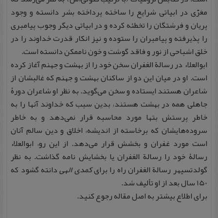
معَرّی در ابیاتی شرایع را ساخته پرداخته بشر دانسته و وجود
پریان و فرشتگان را تخطئه کرده و در ابیاتی دیگر وجوب پیامبری
را پذیرفته و پیامبران را ستوده و نیز انکار قدرت خداوند را در
خلق اشباحی از نور و فاقد گوشت و خون ناممکن دانسته است.
ابوالعلاء در رسالة الغفران سخن خود را از بهشت و جهنم آغاز کرده
است. او در میان این دو از ساکنان بهشت و جهنم که غالبشان از
شاعران هستند ایستاده و سخن می‌گوید. به نظر او شاعران دورۀ
جاهلی همه در بهشت هستند، بدین سبب که خداوند آنها را به
خاطر پرستش بتها مورد محاسبه قرار نمی‌دهد و به خاطر
سروده‌هایشان که برخاسته از اندیشه، اخلاق و دین سالم آنان
است مورد غفران و بخشش قرار می‌دهد. از این رو، ابوالعلاء
رسالۀ خود را رسالة الغفران یا بخشایش نامه گذاشت. به نظر
گولدتسیهر رسالة الغفران راه را برای
کمدی الهی
دانته گشود که
150 سال بعد از او تألیف شد.
برای اطلاع بیشتر به اصل مقاله رجوع کنید.
.