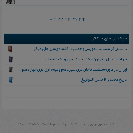
021 22 42 36 32
خواندنی های بیشتر
داس‍ت‍ان‌ گ‍رش‍اس‍ب‌، ت‍ه‍م‍ورس‌ و ج‍م‍شید، گ‍ل‍ش‍اه‌ و م‍ت‍ن‌ ه‍ای‌ دیگ‍ر
تورات، انجیل و قرآن: سه کتاب، دو شهر و یک داستان
ایران در دوره سلطنت قاجار: قرن سیزدهم و نیمه اول قرن چهاردهم ه.ق
تاریخ محمدی (احسن التواریخ)
تمام حقوق برای وب سايت آثار برتر محفوظ است.
1387 - ۱۴۰۵
©