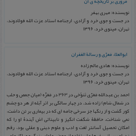
مروری بر تاریخچه ی آن
نویسنده: مهری بهفر
در جست و جوی خرد و آزادی، ارجنامه استاد عزت الله فولادوند،
تهران، مینوی خرد، ۱۳۹۶
ابوالعلاء مَعرّی و رسالة الغفران
نویسنده: هادی عالم زاده
در جست و جوی خرد و آزادی، ارجنامه استاد عزت الله فولادوند،
تهران، مینوی خرد، ۱۳۹۶
احمد بن عبدالله مَعَرّی تَنوُخی در 363 در مَعَرِّه (میان حِمص و حلب
در شمال شام) زاده شد. در چهار سالگی بر اثر آبله از هر دو چشم
کور گشت و از رنگها جز سرخی جامه ای که در بیماری بر تن داشت،
نمی شناخت. حافظۀ شگفت انگیز و نابینائی اش آیندۀ او را که
امکان تحصیل آسانتر لغت و ادب و علوم دینی و عقلی بود، رقم
زد. او پس از سفرها و استفاده از محضر علمای بزرگ و مراکز علمی