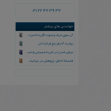
021 22 42 36 32
خواندنی های بیشتر
آن سوی حرف و صوت (گزیدۀ اسرار التوحید)
روایت آذرفرنبغ فرخزادان
عرفی‌ شدن‌ در تجربه‌ مسیحی‌ و اسلامی‌
فلسفۀ اخلاق: پژوهش در بنیانهای زبانی، فطری، تجربی، نظری و دینی اخلاقی