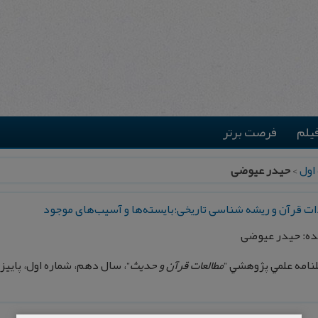
یلم
فرصت برتر
اول
>
حیدر عیوضی
ت قرآن و ريشه شناسی تاريخی؛بايسته‌ها و آسيب‌های موجود
ده: حیدر عیوضی
امه علمي پژوهشي “
مطالعات قرآن و حديث
“، سال دهم، شماره اول، پاييز و زمستان1395، پياپي