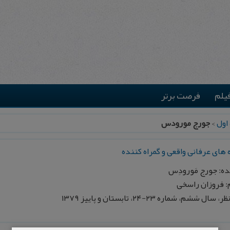
یلم
فرصت برتر
اول
>
جورج مورودس
 های عرفانی واقعی و گمراه کننده
ه: جورج مَورودِس
 فروزان راسخی
سال ششم، شماره ۲۳-۲۴، تابستان و پاییز ۱۳۷۹