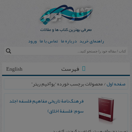
راهنمای خرید
درباره ما
تماس با ما
ورود
فهرست
English
صفحه اول
/ محصولات برچسب خورده “یوآخیم ریتر”
فرهنگ‌نامۀ تاریخی مفاهیم فلسفه (جلد
سوم: فلسفۀ اخلاق)
نویسنده: یوآخیم ریتر، کارلفرید گروندر، گتفرید