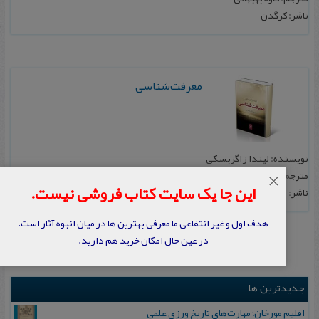
ناشر: کرگدن
معرفت‌شناسی
نویسنده: لیندا زاگزبسکی
مترجم: کاوه بهبهانی
×
این جا یک سایت کتاب فروشی نیست.
ناشر: نی
هدف اول و غیر انتفاعی ما معرفی بهترین ها در میان انبوه آثار است.
در عین حال امکان خرید هم دارید.
جدیدترین ها
اقلیم مورخان؛ مهارت‌های تاریخ ورزی علمی