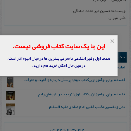
نویسنده: حسین میر م‍ح‍م‍د ص‍ادقی‌
ناشر: میزان‌
×
این جا یک سایت کتاب فروشی نیست.
جدیدترین ها
هدف اول و غیر انتفاعی ما معرفی بهترین ها در میان انبوه آثار است.
در عین حال امکان خرید هم دارید.
اقلیم مورخان؛ مهارت‌های تاریخ ورزی علمی
فلسفه برای نوآموزان_ کتاب دوم: پرسش درباره واقعیت و معرفت
فلسفه برای نوآموزان_ کتاب اول: تردید در باورهای رایج
نص و تفسیر مکتب فقهی امام صادق علیه السلام
021 22 42 36 32