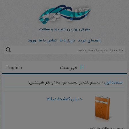
راهنمای خرید
درباره ما
تماس با ما
ورود
فهرست
English
صفحه اول
/ محصولات برچسب خورده “والتر هینتس”
دنیای گمشدۀ عیلام
نویسنده: والتر هینتس